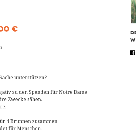
00 €
D
W
s:
Fa
Tw
Wh
Sh
Sache unterstützen?
gativ zu den Spenden für Notre Dame
täre Zwecke sähen.
re.
für 4 Brunnen zusammen.
det für Menschen.