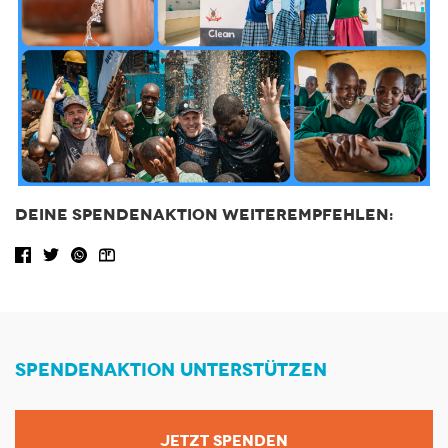
DEINE SPENDENAKTION WEITEREMPFEHLEN:
Facebook share
Tweet
WhatsApp
Share via Email
SPENDENAKTION UNTERSTÜTZEN
JETZT SPENDEN