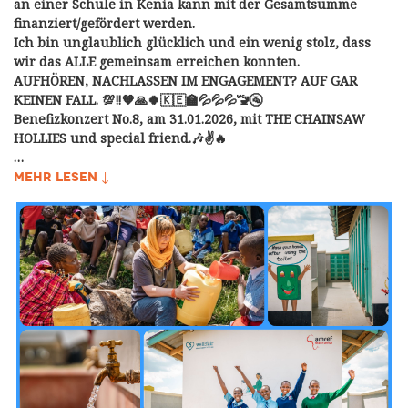
an einer Schule in Kenia kann mit der Gesamtsumme
finanziert/gefördert werden.
Ich bin unglaublich glücklich und ein wenig stolz, dass
wir das ALLE gemeinsam erreichen konnten.
AUFHÖREN, NACHLASSEN IM ENGAGEMENT? AUF GAR
KEINEN FALL. 💯‼️🧡🙏🍀🇰🇪🏫💦💦💦🚾🚰
Benefizkonzert No.8, am 31.01.2026, mit THE CHAINSAW
HOLLIES und special friend.🎶✌️🔥
…
MEHR LESEN ↓