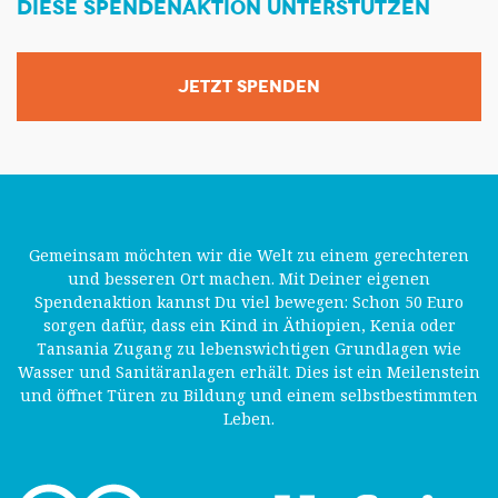
DIESE SPENDENAKTION UNTERSTÜTZEN
JETZT SPENDEN
Gemeinsam möchten wir die Welt zu einem gerechteren
und besseren Ort machen. Mit Deiner eigenen
Spendenaktion kannst Du viel bewegen: Schon 50 Euro
sorgen dafür, dass ein Kind in Äthiopien, Kenia oder
Tansania Zugang zu lebenswichtigen Grundlagen wie
Wasser und Sanitäranlagen erhält. Dies ist ein Meilenstein
und öffnet Türen zu Bildung und einem selbstbestimmten
Leben.