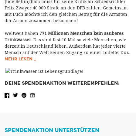
Jude Bellingham muss für seine Kritik an Schiedsrichter
Felix Zwayer 40.000 Strafe an den DFB zahlen. Gemeinsam
mit Euch möchte ich den gleichen Betrag für die Ärmsten
der Armen zusammen bekommen!
Weltweit haben
771 Millionen Menschen kein sauberes
Trinkwasser
. Das sind fast 10 Mal so viele Menschen, wie
derzeit in Deutschland leben. Außerdem hat jeder vierte
Mensch auf der Welt keinen Zugang zu einer Toilette. Dur…
MEHR LESEN ↓
DEINE SPENDENAKTION WEITEREMPFEHLEN:
Facebook share
Tweet
WhatsApp
Share via Email
SPENDENAKTION UNTERSTÜTZEN