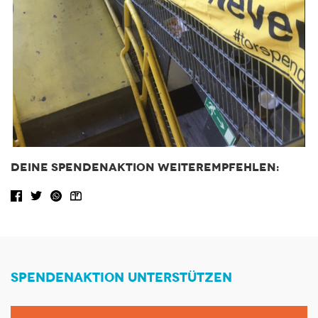
DEINE SPENDENAKTION WEITEREMPFEHLEN:
Facebook share
Tweet
WhatsApp
Share via Email
SPENDENAKTION UNTERSTÜTZEN