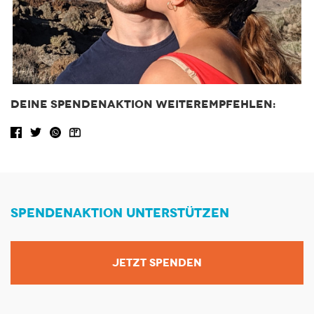
DEINE SPENDENAKTION WEITEREMPFEHLEN:
Facebook share
Tweet
WhatsApp
Share via Email
SPENDENAKTION UNTERSTÜTZEN
JETZT SPENDEN