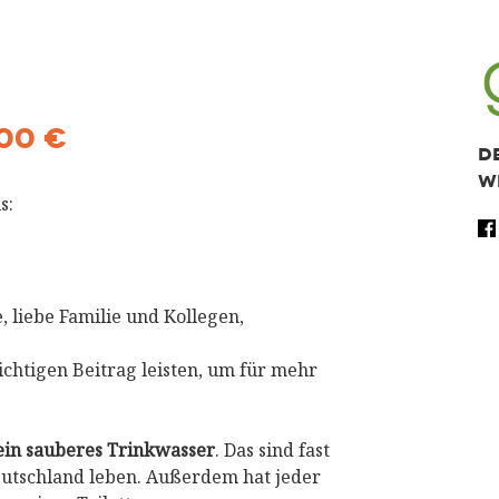
00 €
D
W
s:
Fa
Tw
Wh
Sh
 liebe Familie und Kollegen,
htigen Beitrag leisten, um für mehr
ein sauberes Trinkwasser
. Das sind fast
Deutschland leben. Außerdem hat jeder