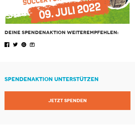
DEINE SPENDENAKTION WEITEREMPFEHLEN:
Facebook share
Tweet
WhatsApp
Share via Email
SPENDENAKTION UNTERSTÜTZEN
JETZT SPENDEN