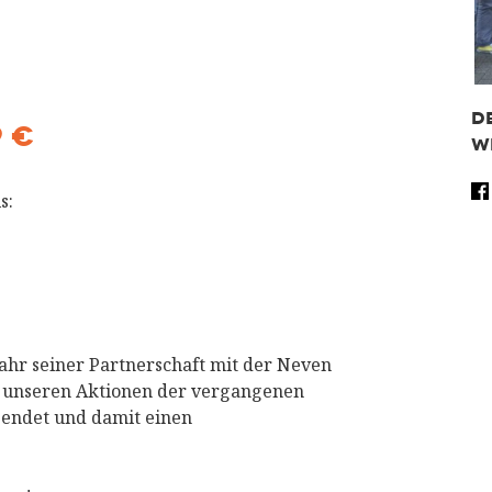
D
9 €
W
Fa
s:
Tw
Wh
Sh
Jahr seiner Partnerschaft mit der Neven
t unseren Aktionen der vergangenen
pendet und damit einen