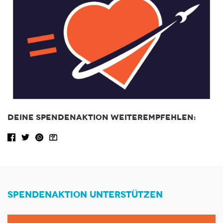
DEINE SPENDENAKTION WEITEREMPFEHLEN:
Facebook share
Tweet
WhatsApp
Share via Email
SPENDENAKTION UNTERSTÜTZEN