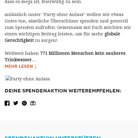
dass es mega ist, feierwütig zu sein.
anlässlich unser "Party ohne Anlass" wollen wir etwas
Gutes tun, sämtliche Überschüsse spenden und generell
zum Spenden aufrufen: Gemeinsam mit Euch möchten wir
einen wichtigen Beitrag leisten, um für mehr
globale
Gerechtigkeit
zu sorgen!
Weltweit haben
771 Millionen Menschen kein sauberes
Trinkwasser
.…
MEHR LESEN ↓
DEINE SPENDENAKTION WEITEREMPFEHLEN:
Facebook share
Tweet
WhatsApp
Share via Email