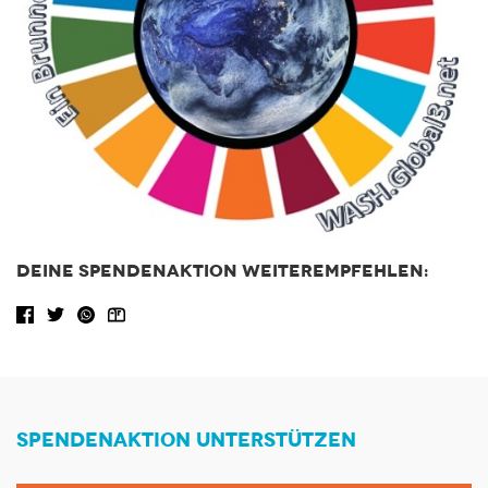
DEINE SPENDENAKTION WEITEREMPFEHLEN:
Facebook share
Tweet
WhatsApp
Share via Email
SPENDENAKTION UNTERSTÜTZEN