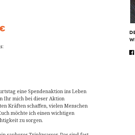
 €
D
W
s:
Fa
Tw
Wh
Sh
rtstag eine Spendenaktion ins Leben
n Ihr mich bei dieser Aktion
ten Kräften schaffen, vielen Menschen
Euch möchte ich einen wichtigen
htigkeit zu sorgen.
n sauberes Trinkwasser. Das sind fast