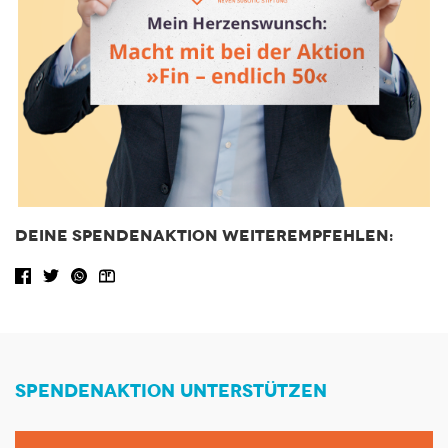
DEINE SPENDENAKTION WEITEREMPFEHLEN:
Facebook share
Tweet
WhatsApp
Share via Email
SPENDENAKTION UNTERSTÜTZEN