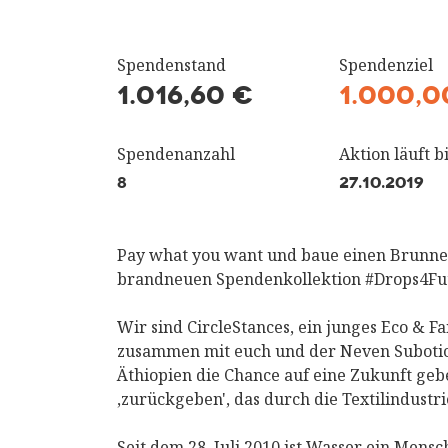
Spendenstand
Spendenziel
1.016,60 €
1.000,0
Spendenanzahl
Aktion läuft bi
8
27.10.2019
Pay what you want und baue einen Brunnen 
brandneuen Spendenkollektion #Drops4Fu
Wir sind CircleStances, ein junges Eco & Fa
zusammen mit euch und der Neven Subotic
Äthiopien die Chance auf eine Zukunft ge
‚zurückgeben', das durch die Textilindustr
Seit dem 28. Juli 2010 ist Wasser ein Men