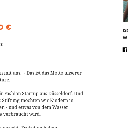
0 €
D
W
s:
Fa
Tw
Wh
Sh
mit uns.' - Das ist das Motto unserer
ture.
ir Fashion Startup aus Düsseldorf. Und
 Stiftung möchten wir Kindern in
ben - und etwas von dem Wasser
ie verbraucht wird.
schenrecht. Trotzdem haben …