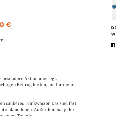
0 €
D
W
s:
Fa
Tw
Wh
Sh
e besondere Aktion überlegt:
htigen Beitrag leisten, um für mehr
n sauberes Trinkwasser. Das sind fast
Deutschland leben. Außerdem hat jeder
u einer Toilette.